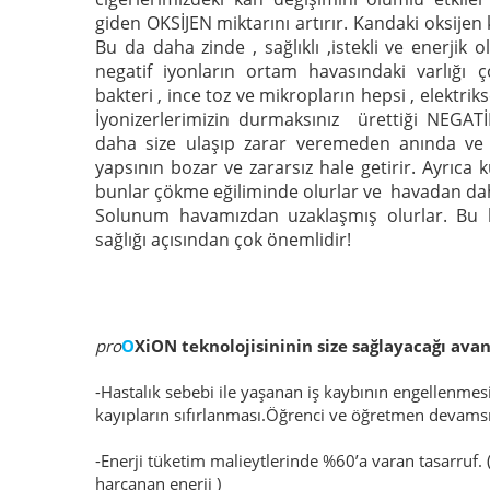
giden OKSİJEN miktarını artırır. Kandaki oksije
Bu da daha zinde , sağlıklı ,istekli ve enerjik
negatif iyonların ortam havasındaki varlığı 
bakteri , ince toz ve mikropların hepsi , elektrik
İyonizerlerimizin durmaksınız ürettiği NEGATİF
daha size ulaşıp zarar veremeden anında ve 
yapsının bozar ve zararsız hale getirir. Ayrıca k
bunlar çökme eğiliminde olurlar ve havadan daha
Solunum havamızdan uzaklaşmış olurlar. Bu 
sağlığı açısından çok önemlidir!
pro
O
XiON teknolojisininin size sağlayacağı avan
-Hastalık sebebi ile yaşanan iş kaybının engellenme
kayıpların sıfırlanması.Öğrenci ve öğretmen devamsı
-Enerji tüketim malieytlerinde %60’a varan tasarruf. 
harcanan enerji )