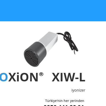
O
XiON
XIW-L
®
iyonizer
Türkiye'nin her yerinden