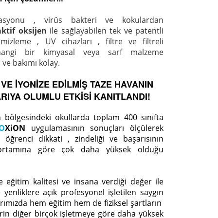
zasyonu , virüs bakteri ve kokulardan
aktif oksijen
ile sağlayabilen tek ve patentli
emizleme , UV cihazları , filtre ve filtreli
rhangi bir kimyasal veya sarf malzeme
ve bakımı kolay.
 VE İYONİZE EDİLMİŞ TAZE HAVANIN
IYA OLUMLU ETKİSİ KANITLANDI!
 bölgesindeki okullarda toplam 400 sınıfta
O
XiON
uygulamasının sonuçları ölçülerek
i öğrenci dikkati , zindeliği ve başarısının
 ortamına göre çok daha yüksek olduğu
 eğitim kalitesi ve insana verdiği değer ile
yenliklere açık profesyonel işletilen saygın
larımızda hem eğitim hem de fiziksel şartların
lerin diğer birçok işletmeye göre daha yüksek