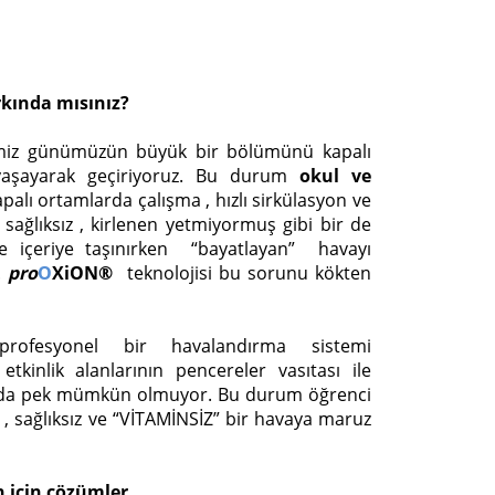
rkında mısınız?
iz günümüzün büyük bir bölümünü kapalı
 yaşayarak geçiriyoruz. Bu durum
okul ve
apalı ortamlarda çalışma , hızlı sirkülasyon ve
sağlıksız , kirlenen yetmiyormuş gibi bir de
le içeriye taşınırken “bayatlayan” havayı
.
pro
O
XiON
®
teknolojisi bu sorunu kökten
profesyonel bir havalandırma sistemi
etkinlik alanlarının pencereler vasıtası ile
ı da pek mümkün olmuyor. Bu durum öğrenci
, sağlıksız ve “VİTAMİNSİZ” bir havaya maruz
in için çözümler…