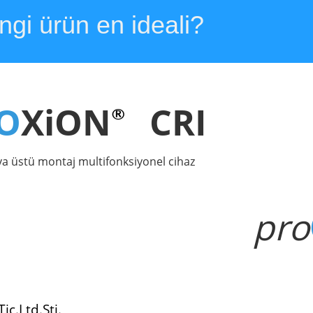
ngi ürün en ideali?
O
XiON
CRI
®
ıva üstü montaj multifonksiyonel cihaz
pro
c.Ltd.Şti.