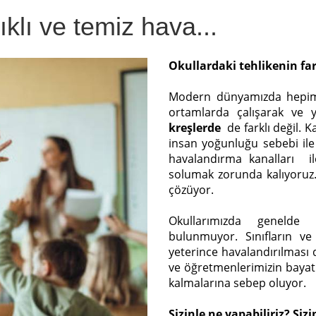
klı ve temiz hava...
Okullardaki tehlikenin fa
Modern dünyamızda hepim
ortamlarda çalışarak ve
kreşlerde
de farklı değil. K
insan yoğunluğu sebebi ile 
havalandırma kanalları i
solumak zorunda kalıyoruz
çözüyor.
Okullarımızda genelde 
bulunmuyor. Sınıfların ve 
yeterince havalandırılmas
ve öğretmenlerimizin bayat 
kalmalarına sebep oluyor.
Sizinle ne yapabiliriz? Siz