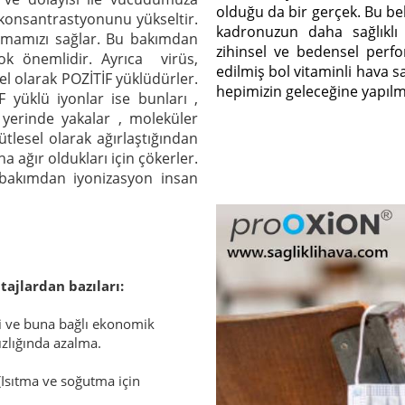
olduğu da bir gerçek. Bu be
n konsantrastyonunu yükseltir.
kadronuzun daha sağlıklı
 olmamızı sağlar. Bu bakımdan
zihinsel ve bedensel perfo
çok önemlidir. Ayrıca virüs,
edilmiş bol vitaminli hava s
sel olarak POZİTİF yüklüdürler.
hepimizin geleceğine yapılmış
 yüklü iyonlar ise bunları ,
yerinde yakalar , moleküler
ütlesel olarak ağırlaştığından
 ağır oldukları için çökerler.
bakımdan iyonizasyon insan
tajlardan bazıları:
si ve buna bağlı ekonomik
zlığında azalma.
(Isıtma ve soğutma için