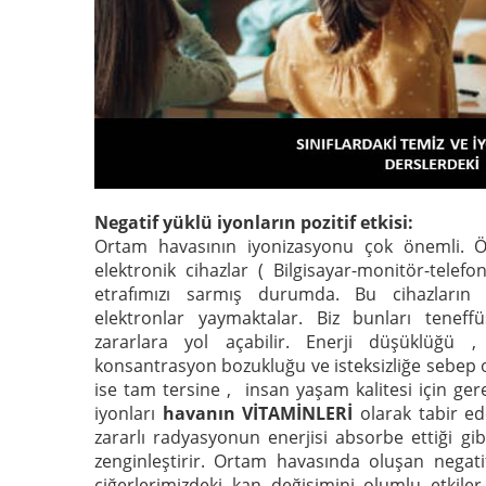
Negatif yüklü iyonların pozitif etkisi:
Ortam havasının iyonizasyonu çok önemli. Öze
elektronik cihazlar ( Bilgisayar-monitör-telefon-
etrafımızı sarmış durumda. Bu cihazların h
elektronlar yaymaktalar. Biz bunları teneffü
zararlara yol açabilir. Enerji düşüklüğü 
konsantrasyon bozukluğu ve isteksizliğe sebep 
ise tam tersine , insan yaşam kalitesi için ger
iyonları
havanın VİTAMİNLERİ
olarak tabir ede
zararlı radyasyonun enerjisi absorbe ettiği gib
zenginleştirir. Ortam havasında oluşan negati
ciğerlerimizdeki kan değişimini olumlu etkile