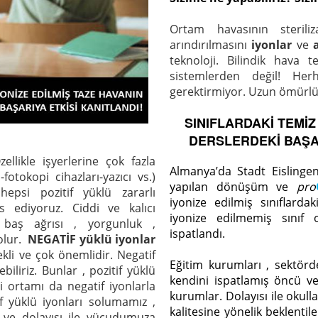
Ortam havasının sterili
arındırılmasını
iyonlar
ve
teknoloji. Bilindik hava t
sistemlerden değil! He
gerektirmiyor. Uzun ömürlü 
SINIFLARDAKİ TEMİZ
DERSLERDEKİ BAŞAR
llikle işyerlerine çok fazla
Almanya’da Stadt Eislingen
fotokopi cihazları-yazıcı vs.)
yapılan dönüşüm ve
pro
epsi pozitif yüklü zararlı
iyonize edilmiş sınıflardak
s ediyoruz. Ciddi ve kalıcı
iyonize edilmemiş sınıf
, baş ağrısı , yorgunluk ,
ispatlandı.
olur.
NEGATİF yüklü iyonlar
ekli ve çok önemlidir. Negatif
Eğitim kurumları , sektörde
biliriz. Bunlar , pozitif yüklü
kendini ispatlamış öncü ve 
i ortamı da negatif iyonlarla
kurumlar. Dolayısı ile okul
f yüklü iyonları solumamız ,
kalitesine yönelik beklenti
r ve dolayısı ile vücudumuza